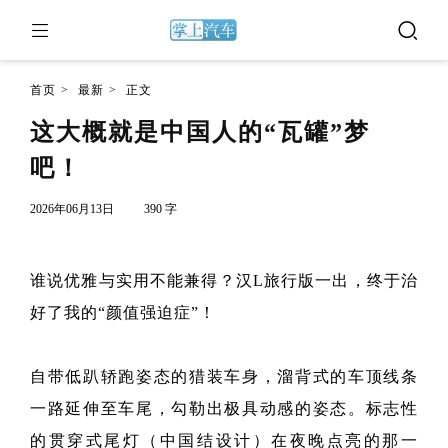
首页
>
最新
>
正文
这大概就是中国人的“瓦罐”梦
吧！
2026年06月13日
390 字
谁说优雅与实用不能兼得？汉L旅行版一出，终于治
好了我的“颜值强迫症”！
自带低趴轿跑姿态的猎装车身，溜背式的车顶线条
一路延伸至车尾，勾勒出极具动感的姿态。标志性
的贯穿式尾灯（中国结设计）在夜晚点亮的那一