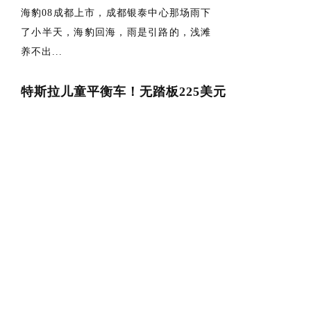
海豹08成都上市，成都银泰中心那场雨下
了小半天，海豹回海，雨是引路的，浅滩
养不出...
特斯拉儿童平衡车！无踏板225美元
特斯拉新推出一款儿童平衡车，定价225
美元（约1600元人民币），7月31日开
售...
比亚迪第1700万辆车，为何偏偏是它？
7月8号比亚迪第1700万辆新能源下线，距
离1600万辆刚过不到三个月。全球第一...
19.69万起海豹08就算买贵了也不能买贵了